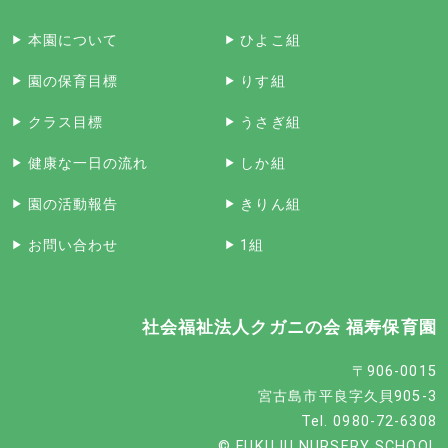
本園について
ひよこ組
園の保育目標
りす組
クラス目標
うさぎ組
健康な一日の流れ
しか組
園の活動報告
きりん組
お問い合わせ
1組
社会福祉法人クガニの会 福寿保育園
〒906-0015
宮古島市平良字久貝905-3
Tel. 0980-72-6308
© FUKUJU NURSERY SCHOOL